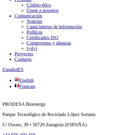
Código ético
Únete a nosotros
Comunicación
Noticias
Canal interno de información
Políticas
Certificados ISO
Compromiso y alianzas
I+d+i
Proyectos
Contacto
Español
ES
English
Français
PRODESA Bioenergy
Parque Tecnológico de Reciclado López Soriano
C/ Ozono, 39 • 50720 Zaragoza (ESPAÑA)
+34 976 459 459