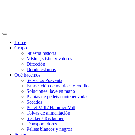
Home
Grupo
Nuestra historia
Misión, visión y valores
Dirección
Dónde estamos
Qué hacemos
Servicios Posventa
Fabricación de matrices y rodillos
Soluciones llave en mano
Plantas de pellets contenerizadas
Secados
Pellet Mill / Hammer Mill
Tolvas de alimentación
Stacker / Reclaimer
Transportadores
Pellets blancos y negros
Personas