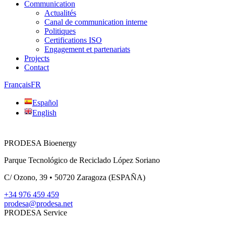
Communication
Actualités
Canal de communication interne
Politiques
Certifications ISO
Engagement et partenariats
Projects
Contact
Français
FR
Español
English
PRODESA Bioenergy
Parque Tecnológico de Reciclado López Soriano
C/ Ozono, 39 • 50720 Zaragoza (ESPAÑA)
+34 976 459 459
prodesa@prodesa.net
PRODESA Service