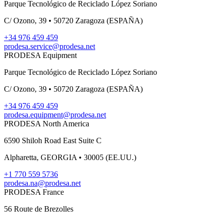
Parque Tecnológico de Reciclado López Soriano
C/ Ozono, 39 • 50720 Zaragoza (ESPAÑA)
+34 976 459 459
prodesa.service@prodesa.net
PRODESA Equipment
Parque Tecnológico de Reciclado López Soriano
C/ Ozono, 39 • 50720 Zaragoza (ESPAÑA)
+34 976 459 459
prodesa.equipment@prodesa.net
PRODESA North America
6590 Shiloh Road East Suite C
Alpharetta, GEORGIA • 30005 (EE.UU.)
+1 770 559 5736
prodesa.na@prodesa.net
PRODESA France
56 Route de Brezolles